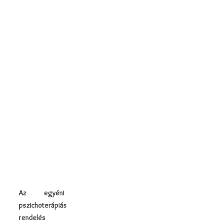
időpontom.
Nem vezetek
várólistát.
Scholtz Emília
pszichológust,
relaxációs
terapeutát
tudom
javasolni.
Elérhetőségét
itt találja meg:
www.varirendelo.hu
Bejelentkezés:
borossv@gmail.com
Az egyéni
pszichoterápiás
rendelés