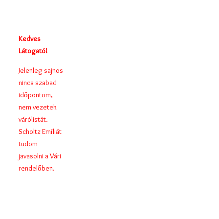
terápiát nem
vállalok.
Kedves
Látogató!
Jelenleg sajnos
nincs szabad
időpontom,
nem vezetek
várólistát.
Scholtz Emíliát
tudom
javasolni a Vári
rendelőben.
Jelenleg nincs
szabad
pszichoterápiás