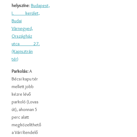
helyszíne
:
Budapest,
I. kerület,
Budai
Vàrnegyed,
Országház
utca 27.
(Kapisztrán
tér)
Parkolás:
A
Bécsi kapu tér
mellett jobb
kézre lévő
parkoló (Lovas
út), ahonnan 5
perc alatt
megközelíthető
a Vári Rendelő