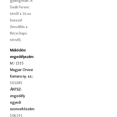
gyalogosan. A
Deák Ferenc
tértől a 16-os
busszal
(leszállás a
Bécsi kapu
térnél).
Működési
engedélyszám
:
M / 1555
Magyar Orvosi
Kamara ny. sz.
:
501045
ÁNTSZ-
engedély
egyedi
azonosítószám
:
506191