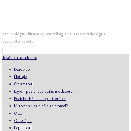
Boross Viktor
pszichológus, klinikai és mentálhigiéniai szakpszichológus,
pszichoterapeuta
Tovább a tartalomra
Kezdőlap
Életrajz
Önismeret
Egyéni pszichoterápiás módszerek
Pszichodráma csoportterápia
Mi történik az első alkalommal?
OCD
Önterápia
Kapcsolat