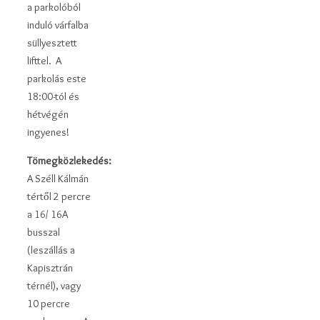
a parkolóból
induló várfalba
süllyesztett
lifttel. A
parkolás este
18:00-tól és
hétvégén
ingyenes!
Tömegközlekedés:
A Széll Kálmán
tértől 2 percre
a 16/ 16A
busszal
(leszállás a
Kapisztrán
térnél), vagy
10 percre