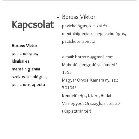
Boross Viktor
Kapcsolat
pszichológus, klinikai és
mentálhigiéniai szakpszichológus,
pszichoterapeuta
Boross Viktor
pszichológus,
e-mail: borossv@gmail.com
klinikai és
Működési engedélyszám: M /
mentálhigiéniai
1555
szakpszichológus,
Magyar Orvosi Kamara ny. sz.:
pszichoterapeuta
501045
Rendelő: Bp., I. ker., Budai
A
Várnegyed, Országház utca 27.
pszichoterápia
(Kapisztrán tér)
heti minimum
két alkalommal
zajlik. Heti
egyalkalmas